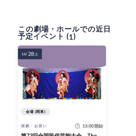
この劇場・ホールでの近日
予定イベント (
)
1
28
11/
土
会場 (関東)
13:00 開始
演劇・お笑い
第73回全国民俗芸能大会 The