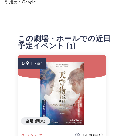
引用元：Google
この劇場・ホールでの近日
予定イベント (
)
1
9
1/
土
+ 他 1
会場 (関東)
14:00 開始
クラシック