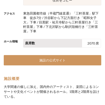
住所をコピー
東急田園都市線（半蔵門線直通）「三軒茶屋」駅下
アクセス
車 徒歩7分 / 渋谷駅から下記方面行き「昭和女子
大」下車 / 目黒駅・祐天寺駅から三軒茶屋行き「三
軒茶屋」下車 / 下北沢駅から駒沢陸橋行き「三軒茶
屋」下車
ホール情報
座席数
2070 席
施設の公式サイト
施設概要
大学関連の催しに加え、国内外のアーティスト、楽団によるコン
サートや文化イベントが開催されるホール。1階席と2階席を設け
ている。