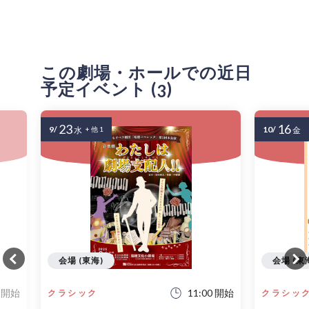
この劇場・ホールでの近日
予定イベント (
)
3
23
16
9/
10/
水
+ 他 1
金
会場 (東海)
会場 (東
0 開始
11:00 開始
クラシック
クラシッ