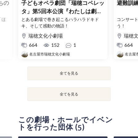
ちの
子どもオペラ劇団「瑞穂コペレッ
避難訓
タ」第5回本公演『わたしは劇場
支配人!!』
「ほ
とある劇場で巻き起こるハラハラドキド
コンサー
キ、そして感動の物語！
う！
瑞穂文化小劇場
瑞穂
664
152
1
664
名古屋市瑞穂文化小劇場
名古屋
全てを見る
全てを見る
この劇場・ホールでイベン
トを行った団体 (
)
5