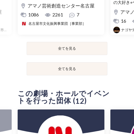
の大好き⭐︎
アマノ芸術創造センター名古屋
屋
アマ
1086
2261
7
16
名古屋市文化振興事業団［事業部］
アマノ芸術創造センター名古屋（名古屋市芸術創造センター）
ナゴヤ
全てを見る
全てを見る
この劇場・ホールでイベン
トを行った団体 (
)
12