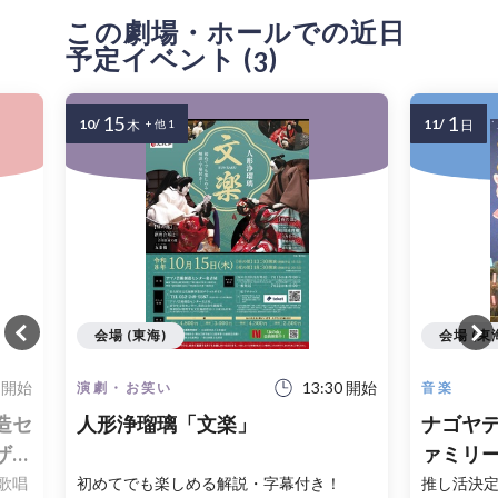
この劇場・ホールでの近日
予定イベント (
)
3
15
1
10/
11/
木
+ 他 1
日
会場 (東海)
会場 (東
0 開始
13:30 開始
演劇・お笑い
音楽
造セ
人形浄瑠璃「文楽」
ナゴヤデ
ザー
ァミリー
ージ
歌唱
初めてでも楽しめる解説・字幕付き！
推し活決