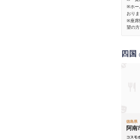
※ホー
おりま
※座席
望の方
四国
徳島県
阿南
コスモ