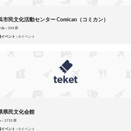
浜市民文化活動センター Comican（コミカン）
ール
339 席
催イベント
0 イベント
県県民文化会館
ル
2715 席
催イベント
0 イベント