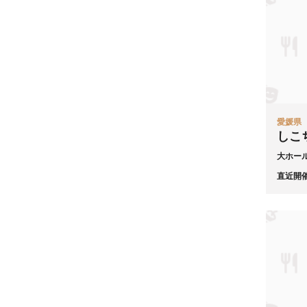
愛媛県
しこ
大ホー
直近開