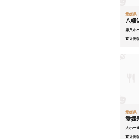
愛媛県
八幡
忠八ホ
直近開
愛媛県
愛媛
大ホー
直近開