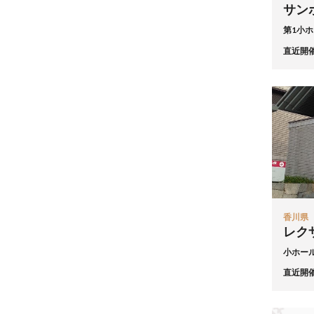
サン
第1小
直近開
香川県
レク
小ホー
直近開