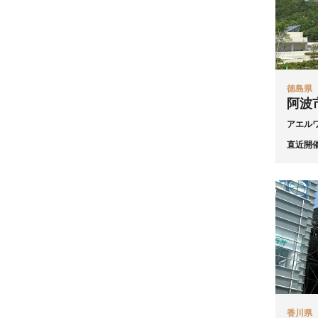
徳島県
阿波
アエル
直近開
香川県