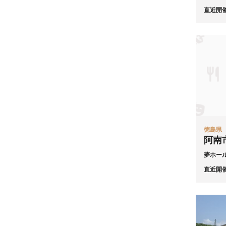
直近開
徳島県
阿南
夢ホー
直近開