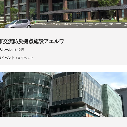
市交流防災拠点施設アエルワ
ワホール
640 席
催イベント
0 イベント