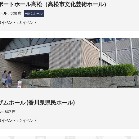
ポートホール高松（高松市文化芸術ホール）
ホール
308 席
+他
1
ホール
催イベント
3 イベント
ザムホール (香川県県民ホール)
ル
807 席
催イベント
2 イベント