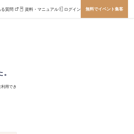
無料でイベント集客
ある質問
資料・マニュアル
ログイン
た。
在利用でき