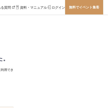
無料でイベント集客
ある質問
資料・マニュアル
ログイン
た。
在利用でき