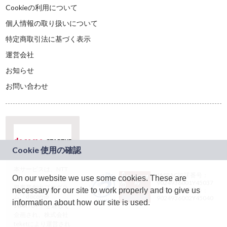
Cookieの利用について
個人情報の取り扱いについて
特定商取引法に基づく表示
運営会社
お知らせ
お問い合わせ
本サービスは、NTT
JASRAC許諾番号：
On our website we use some cookies. These are
ドコモグループの新
9024936001Y45037
規事業創出プログラ
necessary for our site to work properly and to give us
JASRAC許諾番号：
ム「docomo
9024936002Y45040
information about how our site is used.
STARTUP」を通じて
企画され、株式会社
teketにより運営され