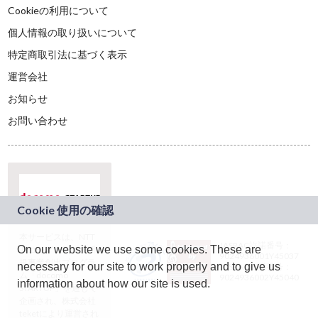
Cookieの利用について
個人情報の取り扱いについて
特定商取引法に基づく表示
運営会社
お知らせ
お問い合わせ
本サービスは、NTT
JASRAC許諾番号：
On our website we use some cookies. These are
ドコモグループの新
9024936001Y45037
規事業創出プログラ
necessary for our site to work properly and to give us
JASRAC許諾番号：
ム「docomo
9024936002Y45040
information about how our site is used.
STARTUP」を通じて
企画され、株式会社
teketにより運営され