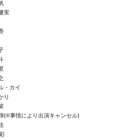
帆
優実
香
子
斗
里
之
ル・カイ
かり
菜
輝(※事情により出演キャンセル)
佳
彩