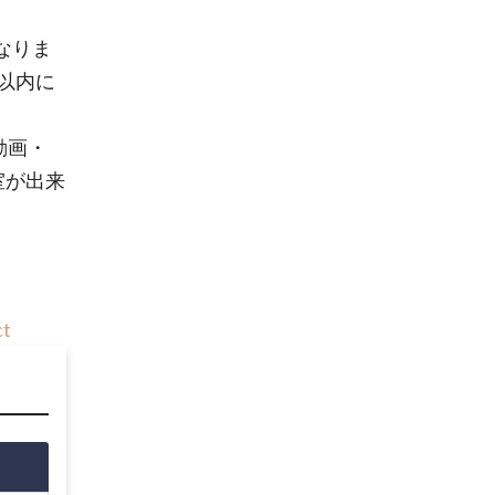
なりま
以内に
動画・
室が出来
ct