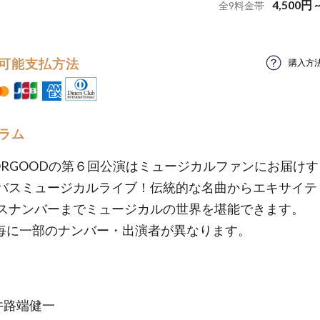
4,500
円
全
9
料金帯
可能支払方法
購入方
ラム
ORGOODの第６回公演はミュージカルファンにお届け
バスミュージカルライブ！伝統的な名曲からエキサイテ
スナンバーまでミュージカルの世界を堪能できます。
毎に一部のナンバー・出演者が異なります。
井路端健一