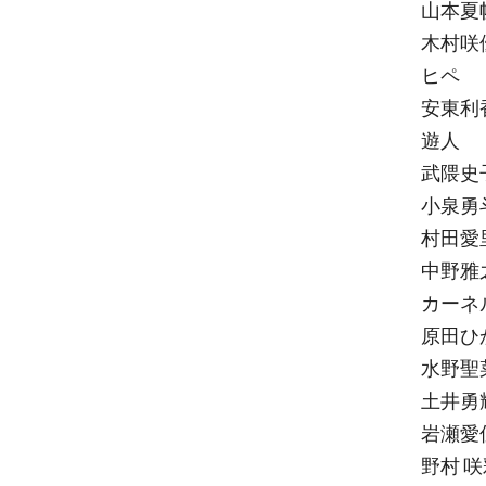
山本夏
木村咲
ヒペ
安東利
遊人
武隈史
小泉勇
村田愛
中野雅
カーネ
原田ひ
水野聖
土井勇
岩瀬愛
野村 咲