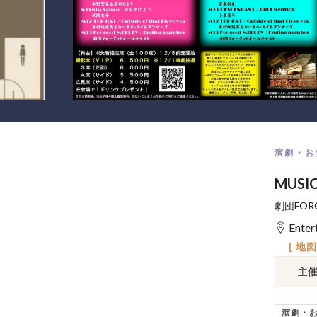
演劇・お
MUS
劇団FO
Ente
[ 地
主
演劇・