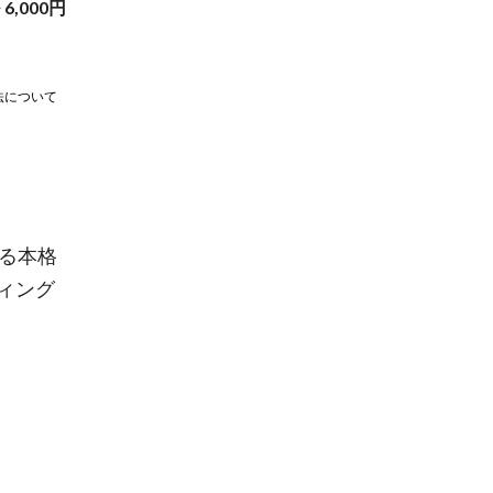
~
6,000
円
法について
する本格
ィング