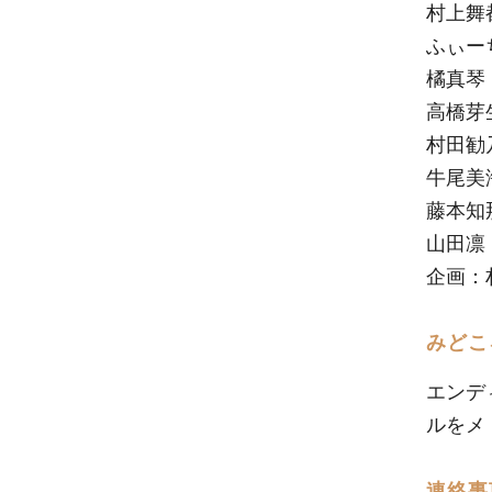
村上舞都
ふぃーち
橘真琴（
高橋芽生
村田勧乃
牛尾美海
藤本知那
山田凛（
企画：
みどこ
エンデ
ルをメ
連絡事