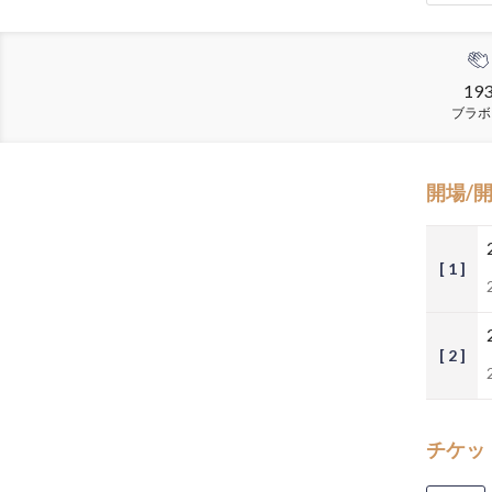
19
ブラボ
開場/
[ 1 ]
[ 2 ]
チケッ