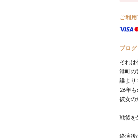
ご利用
プログ
それは
港町の
誰より
26年
彼女の
戦後を
終演後