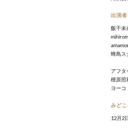
出演者
飯干未
mihiro
amamor
蜂鳥ス
アフタ
檀原照
ヨーコ
みどこ
12月