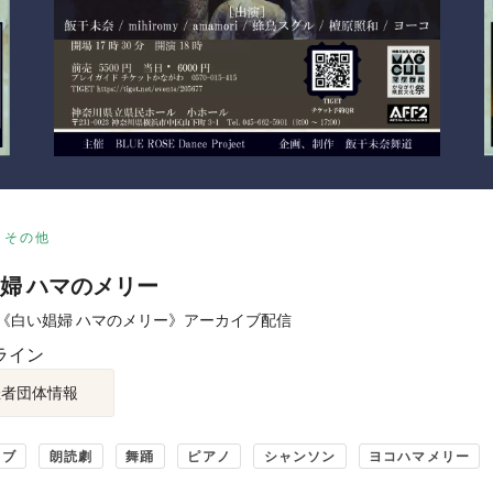
その他
婦 ハマのメリー
《白い娼婦 ハマのメリー》アーカイブ配信
ライン
催者団体情報
イブ
朗読劇
舞踊
ピアノ
シャンソン
ヨコハマメリー