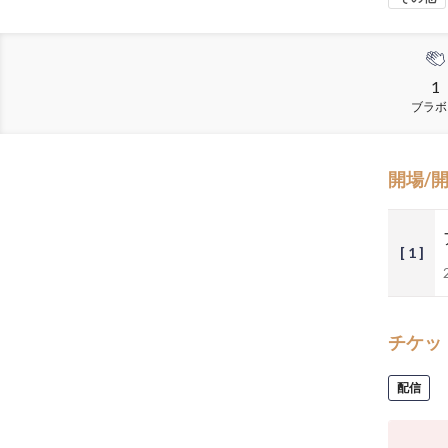
1
ブラボ
開場/
[ 1 ]
チケッ
配信