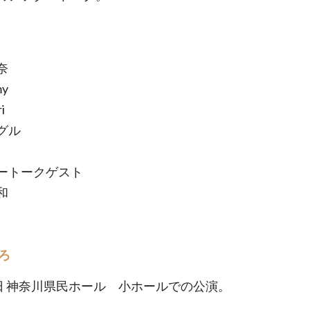
奈
my
i
グル
ートークゲスト
和
ろ
2日 神奈川県民ホール 小ホールでの公演。