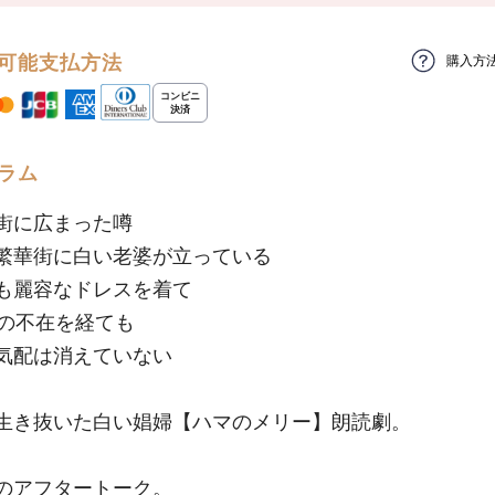
可能支払方法
購入方
ラム
街に広まった噂
繁華街に白い老婆が立っている
も麗容なドレスを着て
もの不在を経ても
気配は消えていない
生き抜いた白い娼婦【ハマのメリー】朗読劇。
のアフタートーク。