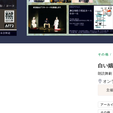
その他
白い娼
朗読舞劇
オン
主
アーカ
その他