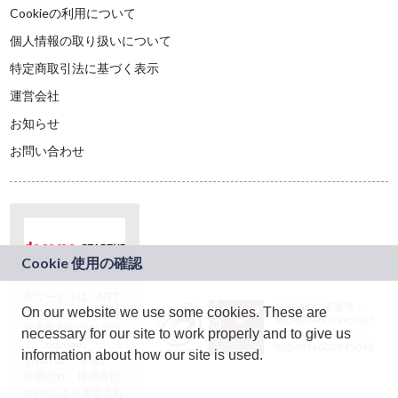
Cookieの利用について
個人情報の取り扱いについて
特定商取引法に基づく表示
運営会社
お知らせ
お問い合わせ
本サービスは、NTT
JASRAC許諾番号：
On our website we use some cookies. These are
ドコモグループの新
9024936001Y45037
規事業創出プログラ
necessary for our site to work properly and to give us
JASRAC許諾番号：
ム「docomo
9024936002Y45040
information about how our site is used.
STARTUP」を通じて
企画され、株式会社
teketにより運営され