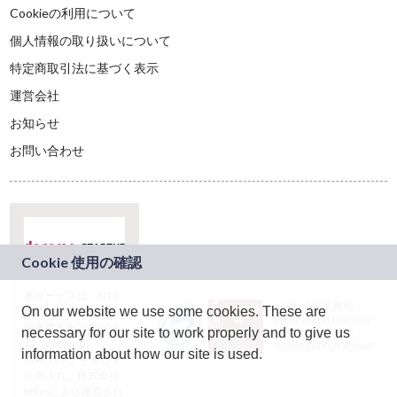
Cookieの利用について
個人情報の取り扱いについて
特定商取引法に基づく表示
運営会社
お知らせ
お問い合わせ
本サービスは、NTT
JASRAC許諾番号：
On our website we use some cookies. These are
ドコモグループの新
9024936001Y45037
規事業創出プログラ
necessary for our site to work properly and to give us
JASRAC許諾番号：
ム「docomo
9024936002Y45040
information about how our site is used.
STARTUP」を通じて
企画され、株式会社
teketにより運営され