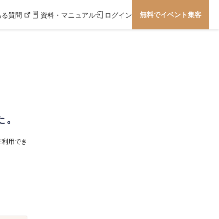
無料でイベント集客
ある質問
資料・マニュアル
ログイン
た。
在利用でき