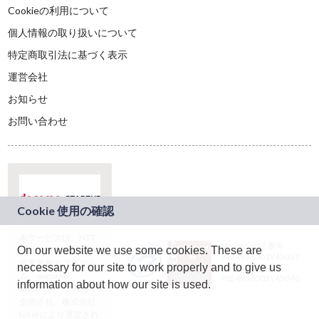
Cookieの利用について
個人情報の取り扱いについて
特定商取引法に基づく表示
運営会社
お知らせ
お問い合わせ
本サービスは、NTT
JASRAC許諾番号：
On our website we use some cookies. These are
ドコモグループの新
9024936001Y45037
規事業創出プログラ
necessary for our site to work properly and to give us
JASRAC許諾番号：
ム「docomo
9024936002Y45040
information about how our site is used.
STARTUP」を通じて
企画され、株式会社
teketにより運営され