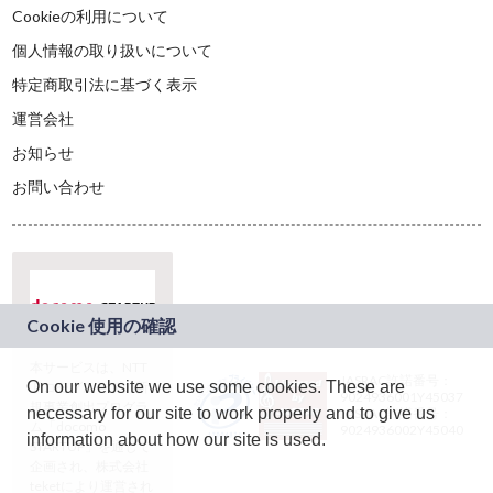
Cookieの利用について
個人情報の取り扱いについて
特定商取引法に基づく表示
運営会社
お知らせ
お問い合わせ
本サービスは、NTT
JASRAC許諾番号：
On our website we use some cookies. These are
ドコモグループの新
9024936001Y45037
規事業創出プログラ
necessary for our site to work properly and to give us
JASRAC許諾番号：
ム「docomo
9024936002Y45040
information about how our site is used.
STARTUP」を通じて
企画され、株式会社
teketにより運営され