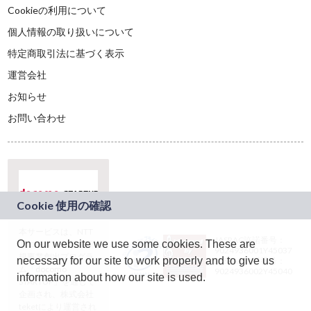
Cookieの利用について
個人情報の取り扱いについて
特定商取引法に基づく表示
運営会社
お知らせ
お問い合わせ
本サービスは、NTT
JASRAC許諾番号：
On our website we use some cookies. These are
ドコモグループの新
9024936001Y45037
規事業創出プログラ
necessary for our site to work properly and to give us
JASRAC許諾番号：
ム「docomo
9024936002Y45040
information about how our site is used.
STARTUP」を通じて
企画され、株式会社
teketにより運営され