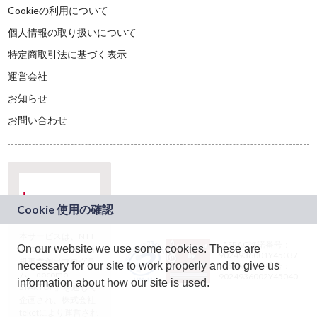
Cookieの利用について
個人情報の取り扱いについて
特定商取引法に基づく表示
運営会社
お知らせ
お問い合わせ
本サービスは、NTT
JASRAC許諾番号：
On our website we use some cookies. These are
ドコモグループの新
9024936001Y45037
規事業創出プログラ
necessary for our site to work properly and to give us
JASRAC許諾番号：
ム「docomo
9024936002Y45040
information about how our site is used.
STARTUP」を通じて
企画され、株式会社
teketにより運営され