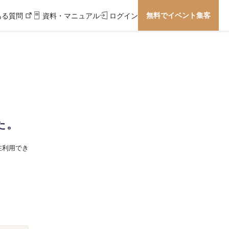
無料でイベント集客
ある質問
資料・マニュアル
ログイン
た。
在利用でき