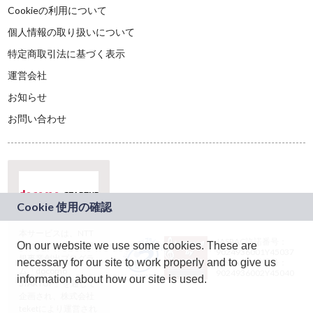
Cookieの利用について
個人情報の取り扱いについて
特定商取引法に基づく表示
運営会社
お知らせ
お問い合わせ
本サービスは、NTT
JASRAC許諾番号：
On our website we use some cookies. These are
ドコモグループの新
9024936001Y45037
規事業創出プログラ
necessary for our site to work properly and to give us
JASRAC許諾番号：
ム「docomo
9024936002Y45040
information about how our site is used.
STARTUP」を通じて
企画され、株式会社
teketにより運営され