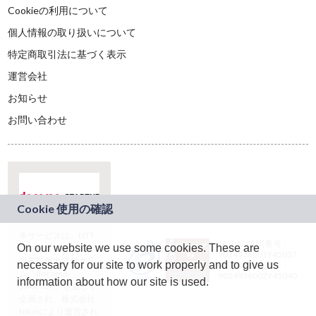
Cookieの利用について
個人情報の取り扱いについて
特定商取引法に基づく表示
運営会社
お知らせ
お問い合わせ
本サービスは、NTT
JASRAC許諾番号：
On our website we use some cookies. These are
ドコモグループの新
9024936001Y45037
規事業創出プログラ
necessary for our site to work properly and to give us
JASRAC許諾番号：
ム「docomo
9024936002Y45040
information about how our site is used.
STARTUP」を通じて
企画され、株式会社
teketにより運営され