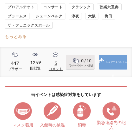
プロアルテケト
コンサート
クラシック
弦楽六重奏
ブラームス
シェーンベルク
浄夜
大阪
梅田
ザ・フェニックスホール
もっとみる
0
/ 10
1259
447
5
シェアでイベント応
ブラボーでイベント応援
回閲覧
ブラボー
コメント
援
当イベントは感染症対策をしています
緊急連絡先の
記
マスク着用
入館時の検温
消毒
入