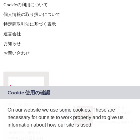
Cookieの利用について
個人情報の取り扱いについて
特定商取引法に基づく表示
運営会社
お知らせ
お問い合わせ
本サービスは、NTT
JASRAC許諾番号：
On our website we use some cookies. These are
ドコモグループの新
9024936001Y45037
規事業創出プログラ
necessary for our site to work properly and to give us
JASRAC許諾番号：
ム「docomo
9024936002Y45040
information about how our site is used.
STARTUP」を通じて
企画され、株式会社
teketにより運営され