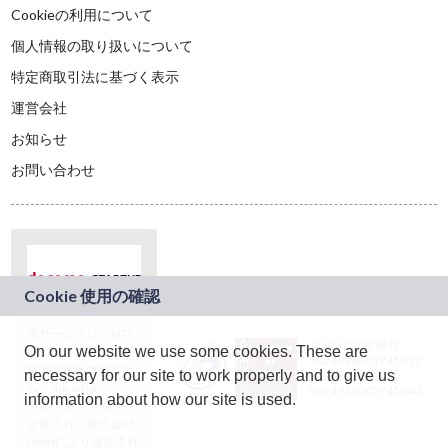
Cookieの利用について
個人情報の取り扱いについて
特定商取引法に基づく表示
運営会社
お知らせ
お問い合わせ
本サービスは、NTT
JASRAC許諾番号：
On our website we use some cookies. These are
ドコモグループの新
9024936001Y45037
規事業創出プログラ
necessary for our site to work properly and to give us
JASRAC許諾番号：
ム「docomo
9024936002Y45040
information about how our site is used.
STARTUP」を通じて
企画され、株式会社
teketにより運営され