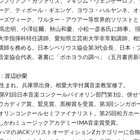
シプリアン・カツァリス、マキシム・ヴェンゲーロフ、
ーデ、ティボール・ギエンゲ、ヨウコ・ハルヤンネ、オ
ーズヴィーク、ワルター・アウアー等世界的ソリストと
尾高忠明、小澤征爾、秋山和慶、小松一彦各氏に師事。 
大学指揮科特任講師、愛知県立芸術大学非常勤講師、相
講師を務める。日本シベリウス協会第3代会長、日本・
音楽協会代表。著書に「ポホヨラの調べ」（五月書房新
奏：渡辺紗蘭
5年生まれ。兵庫県出身。相愛大学付属音楽教室修了。
2年第91回日本音楽コンクールバイオリン部門第1位、併せ
ウカディア賞、鷲見賞、黒柳賞を受賞。第3回シンガポ
オリンコンクールセミファイナリスト。第25回松方ホー
しかわミュージックアカデミーIMA音楽賞受賞。
1年ハマのJACKソリストオーディションZカテゴリーに合格