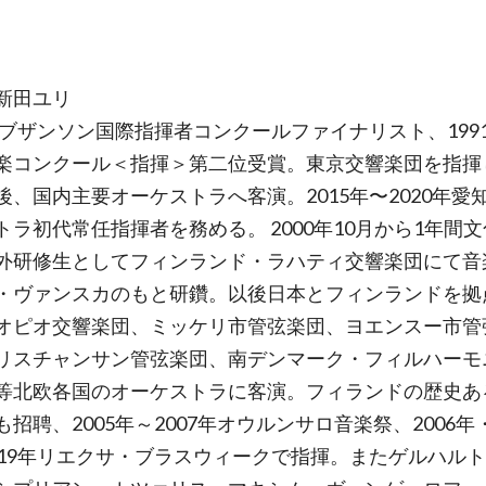
新田ユリ
0年ブザンソン国際指揮者コンクールファイナリスト、199
楽コンクール＜指揮＞第二位受賞。東京交響楽団を指揮
後、国内主要オーケストラへ客演。2015年〜2020年愛
トラ初代常任指揮者を務める。 2000年10月から1年間
外研修生としてフィンランド・ラハティ交響楽団にて音
・ヴァンスカのもと研鑽。以後日本とフィンランドを拠
オピオ交響楽団、ミッケリ市管弦楽団、ヨエンスー市管
リスチャンサン管弦楽団、南デンマーク・フィルハーモ
等北欧各国のオーケストラに客演。フィランドの歴史あ
招聘、2005年～2007年オウルンサロ音楽祭、2006年・
019年リエクサ・ブラスウィークで指揮。またゲルハル