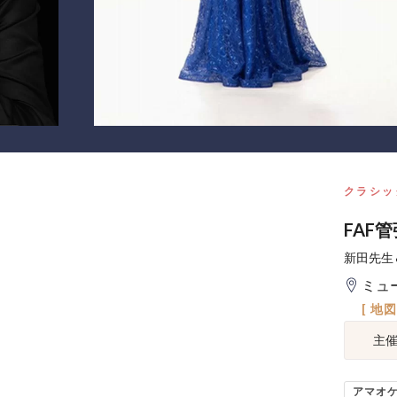
クラシッ
FAF
新田先生
ミュ
[ 地
主
アマオ