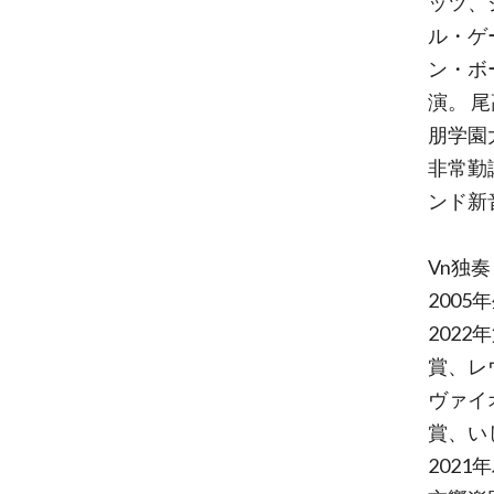
ッツ、
ル・ゲ
ン・ボ
演。 
朋学園
非常勤
ンド新
Vn独
200
202
賞、レ
ヴァイ
賞、い
202