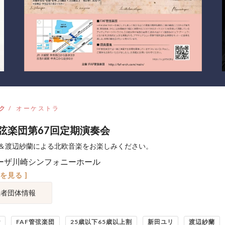
ク
オーケストラ
管弦楽団第67回定期演奏会
＆渡辺紗蘭による北欧音楽をお楽しみください。
ーザ川崎シンフォニーホール
図を見る ]
催者団体情報
ケ
FAF管弦楽団
25歳以下65歳以上割
新田ユリ
渡辺紗蘭