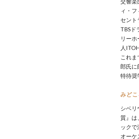
交響楽
ィ・フ
セント
TBS
リーホ
人ITO
これま
郎氏に
特待奨
みどこ
シベリ
質』は
ックで
オーケ