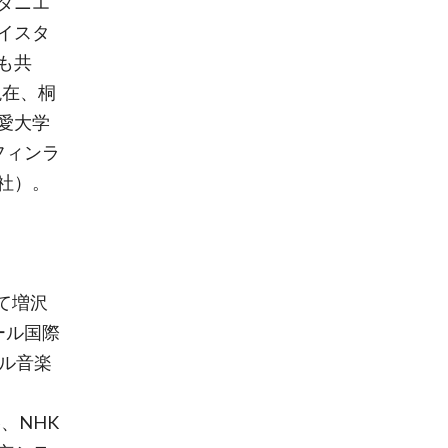
ダニエ
イスタ
も共
現在、桐
愛大学
フィンラ
社）。
て増沢
ール国際
ル音楽
、NHK