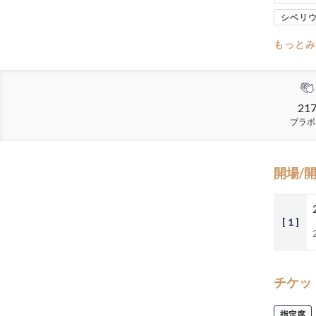
シベリ
もっとみ
21
ブラボ
開場/
[ 1 ]
チケッ
指定席