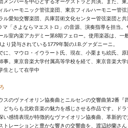
団メンバーを中心とするオーケストラと共演。また、東
ィルハーモニック管弦楽団、東京フィルハーモニー管弦
ラル愛知交響楽団、兵庫芸術文化センター管弦楽団と共
ドラマ「さよならマエストロ」の音源、演奏指導を担当。
ール室内楽アカデミー第8期フェロー。使用楽器は、一
Hより貸与されている1779年製のJ.B.グァダニーニ。
でに、マウロ・イウラート氏、現在、小栗まち絵氏、原
師事。東京音楽大学付属高等学校を経て、東京音楽大学
学生として在学中
ろ
ウスのヴァイオリン協奏曲とニルセンの交響曲第2番『
、どちらも北欧音楽の魅力を感じさせる作品です。ドラ
深い感情表現が特徴的なヴァイオリン協奏曲、革新的で
ストレーションと豊かな響きの交響曲を、渡辺紗蘭さん