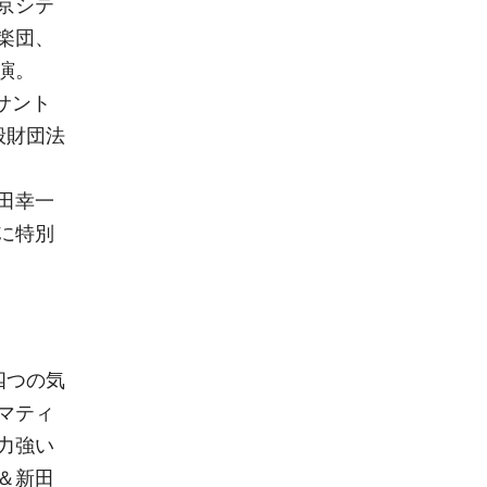
京シテ
楽団、
演。
サント
般財団法
田幸一
に特別
四つの気
マティ
力強い
＆新田