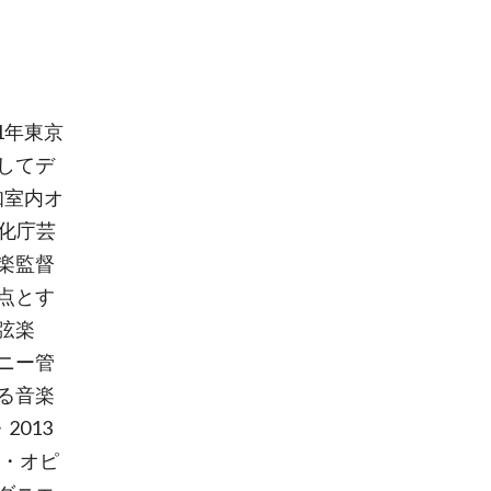
1年東京
してデ
知室内オ
文化庁芸
楽監督
点とす
弦楽
ニー管
る音楽
2013
ト・オピ