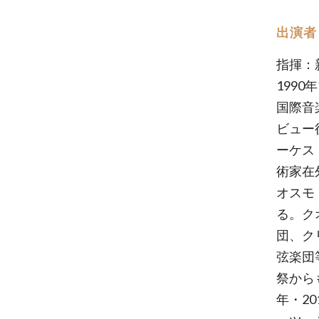
出演者
指揮：
199
国際音
ビュー
ーケス
術家在
オスモ
る。ク
団、ク
弦楽団
祭からも
年・2