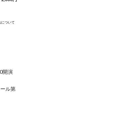
法について
0開演
クール第