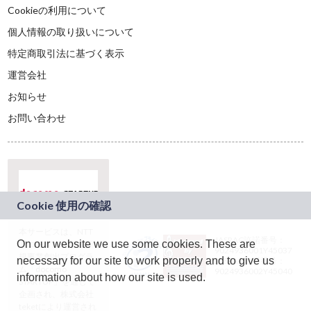
Cookieの利用について
個人情報の取り扱いについて
特定商取引法に基づく表示
運営会社
お知らせ
お問い合わせ
本サービスは、NTT
JASRAC許諾番号：
On our website we use some cookies. These are
ドコモグループの新
9024936001Y45037
規事業創出プログラ
necessary for our site to work properly and to give us
JASRAC許諾番号：
ム「docomo
9024936002Y45040
information about how our site is used.
STARTUP」を通じて
企画され、株式会社
teketにより運営され