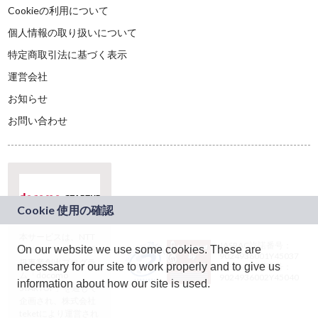
Cookieの利用について
個人情報の取り扱いについて
特定商取引法に基づく表示
運営会社
お知らせ
お問い合わせ
本サービスは、NTT
JASRAC許諾番号：
On our website we use some cookies. These are
ドコモグループの新
9024936001Y45037
規事業創出プログラ
necessary for our site to work properly and to give us
JASRAC許諾番号：
ム「docomo
9024936002Y45040
information about how our site is used.
STARTUP」を通じて
企画され、株式会社
teketにより運営され