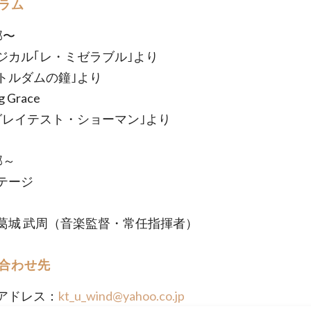
ラム
部〜
ジカル｢レ・ミゼラブル｣より
トルダムの鐘｣より
g Grace
グレイテスト・ショーマン｣より
部～
テージ
葛城 武周（音楽監督・常任指揮者）
合わせ先
アドレス：
kt_u_wind@yahoo.co.jp