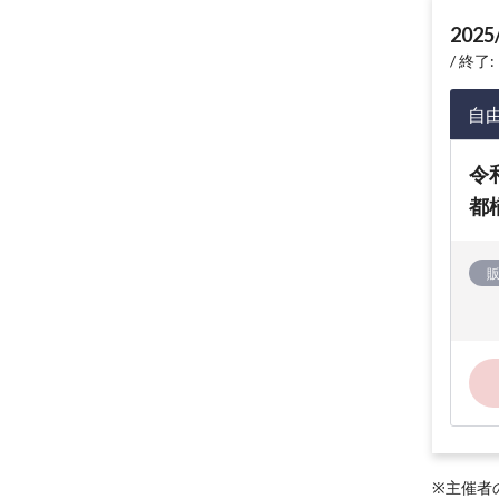
2025
終了: 
自
令
都橘
※主催者