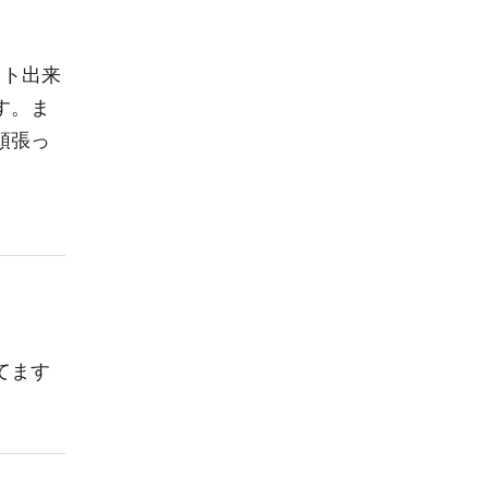
ット出来
す。ま
頑張っ
てます