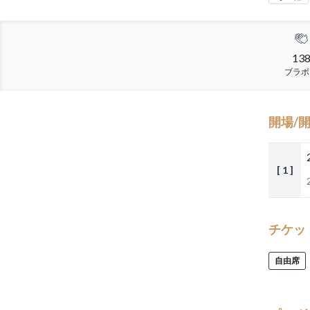
13
ブラボ
開場/
[ 1 ]
チケッ
自由席