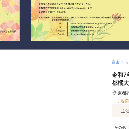
音楽
令和7
都橘大学
京都
[ 地
主
その他