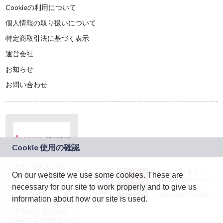
Cookieの利用について
個人情報の取り扱いについて
特定商取引法に基づく表示
運営会社
お知らせ
お問い合わせ
本サービスは、NTT
JASRAC許諾番号：
On our website we use some cookies. These are
ドコモグループの新
9024936001Y45037
規事業創出プログラ
necessary for our site to work properly and to give us
JASRAC許諾番号：
ム「docomo
9024936002Y45040
information about how our site is used.
STARTUP」を通じて
企画され、株式会社
teketにより運営され