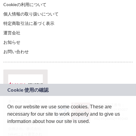
Cookieの利用について
個人情報の取り扱いについて
特定商取引法に基づく表示
運営会社
お知らせ
お問い合わせ
本サービスは、NTT
JASRAC許諾番号：
On our website we use some cookies. These are
ドコモグループの新
9024936001Y45037
規事業創出プログラ
necessary for our site to work properly and to give us
JASRAC許諾番号：
ム「docomo
9024936002Y45040
information about how our site is used.
STARTUP」を通じて
企画され、株式会社
teketにより運営され