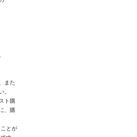
。
、また
い。
スト購
に、購
ることが