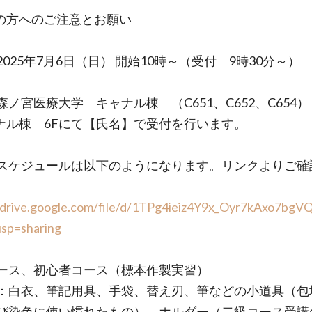
の方へのご注意とお願い
025年7月6日（日） 開始10時～（受付 9時30分～）
森ノ宮医療大学 キャナル棟 （C651、C652、C654）
ナル棟 6Fにて【氏名】で受付を行います。
スケジュールは以下のようになります。リンクよりご確
//drive.google.com/file/d/1TPg4ieiz4Y9x_Oyr7kAxo7bgV
usp=sharing
ース、初心者コース（標本作製実習）
：白衣、筆記用具、手袋、替え刃、筆などの小道具（包
び染色に使い慣れたもの）、ホルダー（二級コース受講