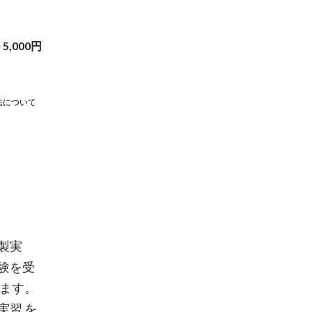
~
5,000
円
法について
製実
験を受
います。
実習 を