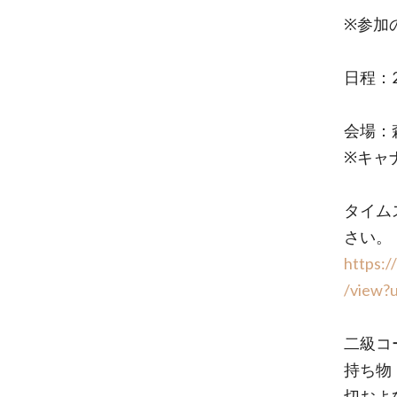
※参加
日程：2
会場：
※キャ
タイム
さい。
https:
/view?
二級コ
持ち物
切およ