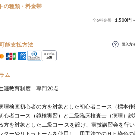
トの種類・料金帯
1,500
円
全
6
料金帯
可能支払方法
購入方
ラム
生涯教育制度 専門20点
病理検査初心者の方を対象とした初心者コース（標本作
初心者コース（鏡検実習）と二級臨床検査士（病理）試
る方を対象とした二級コー スを設け、実技講習会を行
ンターやリトラトームを使用し、用手法でのＨＥ染色の