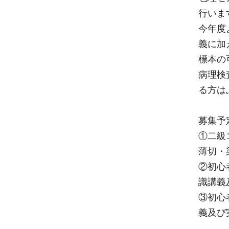
行いま
今年度
義に加
標本の
病理検
る方は
募集予
①二級
薄切・
②初心
識講義
③初心
義及び