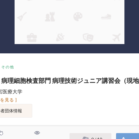
その他
 病理細胞検査部門 病理技術ジュニア講習会（現
宮医療大学
図を見る ]
催者団体情報