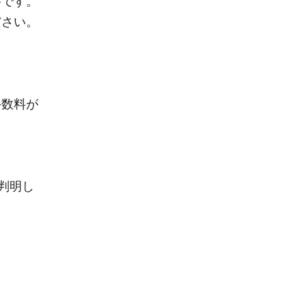
要です。
ださい。
手数料が
判明し