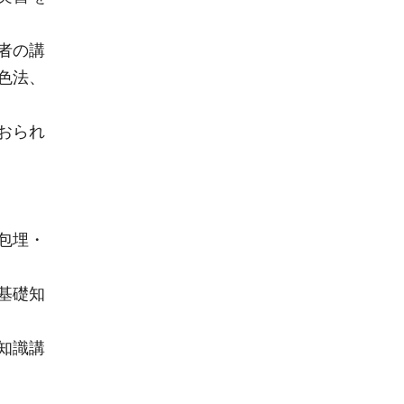
者の講
色法、
おられ
包埋・
基礎知
知識講