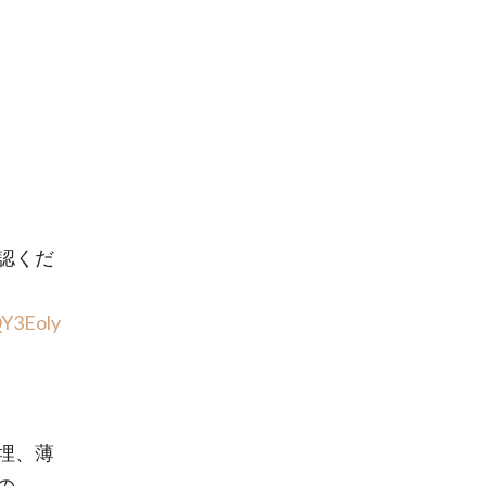
認くだ
QY3Eoly
埋、薄
の