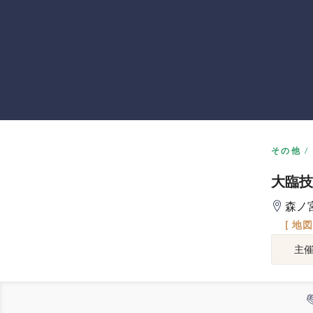
その他
大臨技
森ノ
[ 地
主