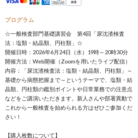
プログラム
☆一般検査部門基礎講習会 第4回「尿沈渣検査
法：塩類・結晶類、円柱類」☆
開催日時：2026年6月24日（水）19時～20時30分
開催方法：Web開催（Zoomを用いたライブ配信）
内容：「尿沈渣検査法：塩類・結晶類、円柱類」～
基礎から病態把握まで～というテーマで、塩類・結
晶類、円柱類の鑑別ポイントや日常業務での注意点
などをご講演いただきます。新人さんや部署異動で
これから一般検査を始められる方はぜひご参加くだ
さい！
【購入枚数について】