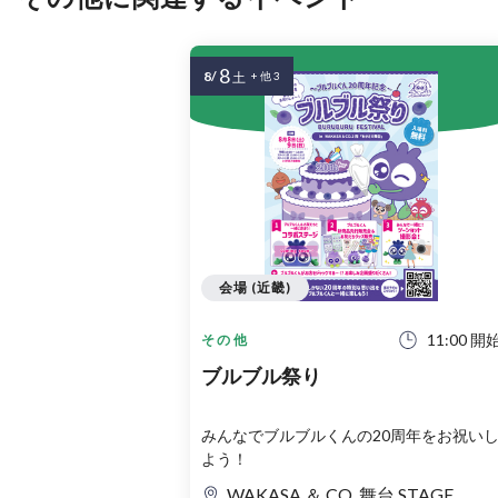
8
8/
土
+ 他 3
会場 (近畿)
11:00 開
その他
ブルブル祭り
みんなでブルブルくんの20周年をお祝い
よう！
WAKASA ＆ CO. 舞台 STAGE