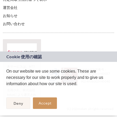
運営会社
お知らせ
お問い合わせ
本サービスは、NTT
JASRAC許諾番号：
On our website we use some cookies. These are
ドコモグループの新
9024936001Y45037
規事業創出プログラ
necessary for our site to work properly and to give us
JASRAC許諾番号：
ム「docomo
9024936002Y45040
information about how our site is used.
STARTUP」を通じて
企画され、株式会社
teketにより運営され
ています。
Accept
Deny
(C) 2026 teket. all rights reserved.