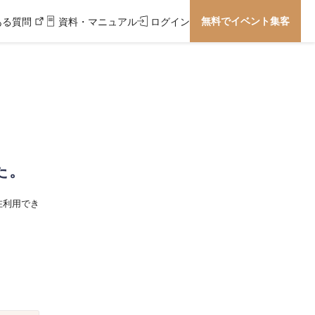
無料でイベント集客
ある質問
資料・マニュアル
ログイン
た。
在利用でき