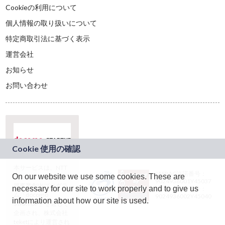
Cookieの利用について
個人情報の取り扱いについて
特定商取引法に基づく表示
運営会社
お知らせ
お問い合わせ
本サービスは、NTT
JASRAC許諾番号：
On our website we use some cookies. These are
ドコモグループの新
9024936001Y45037
規事業創出プログラ
necessary for our site to work properly and to give us
JASRAC許諾番号：
ム「docomo
9024936002Y45040
information about how our site is used.
STARTUP」を通じて
企画され、株式会社
teketにより運営され