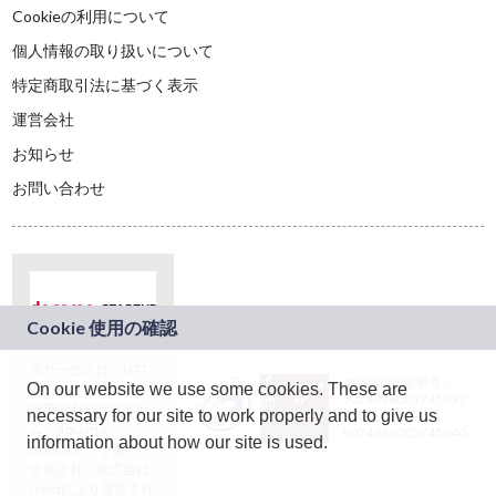
Cookieの利用について
個人情報の取り扱いについて
特定商取引法に基づく表示
運営会社
お知らせ
お問い合わせ
本サービスは、NTT
JASRAC許諾番号：
On our website we use some cookies. These are
ドコモグループの新
9024936001Y45037
規事業創出プログラ
necessary for our site to work properly and to give us
JASRAC許諾番号：
ム「docomo
9024936002Y45040
information about how our site is used.
STARTUP」を通じて
企画され、株式会社
teketにより運営され