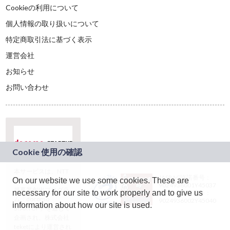
Cookieの利用について
個人情報の取り扱いについて
特定商取引法に基づく表示
運営会社
お知らせ
お問い合わせ
本サービスは、NTT
JASRAC許諾番号：
On our website we use some cookies. These are
ドコモグループの新
9024936001Y45037
規事業創出プログラ
necessary for our site to work properly and to give us
JASRAC許諾番号：
ム「docomo
9024936002Y45040
information about how our site is used.
STARTUP」を通じて
企画され、株式会社
teketにより運営され