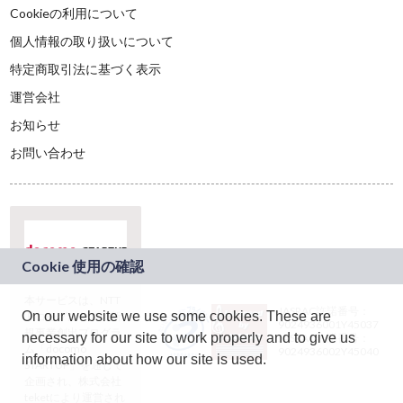
Cookieの利用について
個人情報の取り扱いについて
特定商取引法に基づく表示
運営会社
お知らせ
お問い合わせ
本サービスは、NTT
JASRAC許諾番号：
On our website we use some cookies. These are
ドコモグループの新
9024936001Y45037
規事業創出プログラ
necessary for our site to work properly and to give us
JASRAC許諾番号：
ム「docomo
9024936002Y45040
information about how our site is used.
STARTUP」を通じて
企画され、株式会社
teketにより運営され