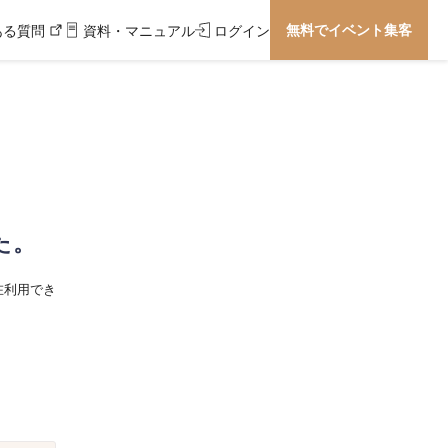
無料でイベント集客
ある質問
資料・マニュアル
ログイン
た。
在利用でき