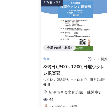
9
8/
日
+ 他 2
会場 (信越・北陸)
9:00 開
音楽
8/9(日)_9:00～12:00_日曜ウクレ
レ倶楽部
ウクレレ弾き語り～ソロまで、毎月1回開
催!!!
新潟市音楽文化会館 練習室8
46
UKUIKEウクレレ教室