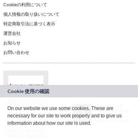
Cookieの利用について
個人情報の取り扱いについて
特定商取引法に基づく表示
運営会社
お知らせ
お問い合わせ
本サービスは、NTT
JASRAC許諾番号：
On our website we use some cookies. These are
ドコモグループの新
9024936001Y45037
規事業創出プログラ
necessary for our site to work properly and to give us
JASRAC許諾番号：
ム「docomo
9024936002Y45040
information about how our site is used.
STARTUP」を通じて
企画され、株式会社
teketにより運営され