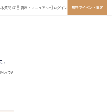
無料でイベント集客
ある質問
資料・マニュアル
ログイン
た。
在利用でき