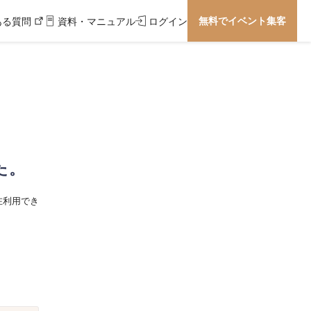
無料でイベント集客
ある質問
資料・マニュアル
ログイン
た。
在利用でき