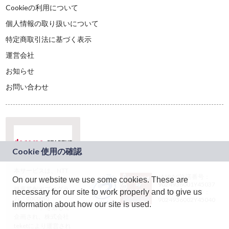
Cookieの利用について
個人情報の取り扱いについて
特定商取引法に基づく表示
運営会社
お知らせ
お問い合わせ
本サービスは、NTT
JASRAC許諾番号：
On our website we use some cookies. These are
ドコモグループの新
9024936001Y45037
規事業創出プログラ
necessary for our site to work properly and to give us
JASRAC許諾番号：
ム「docomo
9024936002Y45040
information about how our site is used.
STARTUP」を通じて
企画され、株式会社
teketにより運営され