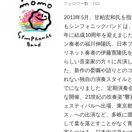
フォロワー数：153
2013年5月、甘粕宏和氏を
もシンフォニックバンド は、
年に結成10周年を迎えました
ン奏者の福川伸陽氏、日本
リネット奏者の伊藤寛隆氏
らしい音楽家の方々に共演
た、新作の委嘱や語りとの
れない独自の演奏スタイル
でになりました。 定期演奏
な開催、21世紀の吹奏楽”
ェスティバルへ出場、東京
ス」への出演など、多岐に渡
して葉を落とすことがなく