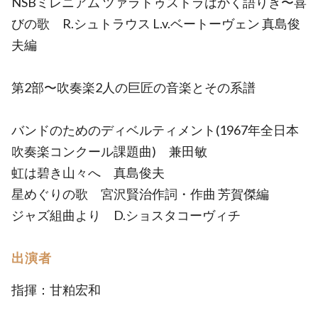
NSBミレニアム ツァラトゥストラはかく語りき〜喜
びの歌 R.シュトラウス L.v.ベートーヴェン 真島俊
夫編
第2部〜吹奏楽2人の巨匠の音楽とその系譜
バンドのためのディベルティメント(1967年全日本
吹奏楽コンクール課題曲) 兼田敏
虹は碧き山々へ 真島俊夫
星めぐりの歌 宮沢賢治作詞・作曲 芳賀傑編
ジャズ組曲より D.ショスタコーヴィチ
出演者
指揮：甘粕宏和