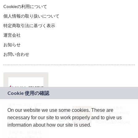
Cookieの利用について
個人情報の取り扱いについて
特定商取引法に基づく表示
運営会社
お知らせ
お問い合わせ
本サービスは、NTT
JASRAC許諾番号：
On our website we use some cookies. These are
ドコモグループの新
9024936001Y45037
規事業創出プログラ
necessary for our site to work properly and to give us
JASRAC許諾番号：
ム「docomo
9024936002Y45040
information about how our site is used.
STARTUP」を通じて
企画され、株式会社
teketにより運営され