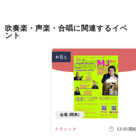
吹奏楽・声楽・合唱に関連するイベ
ント
8
8/
土
会場 (関東)
13:30 開
クラシック