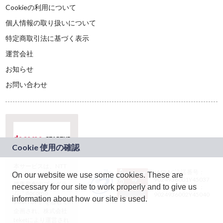
Cookieの利用について
個人情報の取り扱いについて
特定商取引法に基づく表示
運営会社
お知らせ
お問い合わせ
本サービスは、NTT
JASRAC許諾番号：
On our website we use some cookies. These are
ドコモグループの新
9024936001Y45037
規事業創出プログラ
necessary for our site to work properly and to give us
JASRAC許諾番号：
ム「docomo
9024936002Y45040
information about how our site is used.
STARTUP」を通じて
企画され、株式会社
teketにより運営され