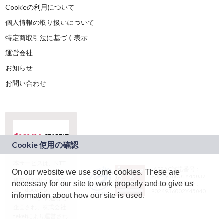
Cookieの利用について
個人情報の取り扱いについて
特定商取引法に基づく表示
運営会社
お知らせ
お問い合わせ
本サービスは、NTT
JASRAC許諾番号：
On our website we use some cookies. These are
ドコモグループの新
9024936001Y45037
規事業創出プログラ
necessary for our site to work properly and to give us
JASRAC許諾番号：
ム「docomo
9024936002Y45040
information about how our site is used.
STARTUP」を通じて
企画され、株式会社
teketにより運営され