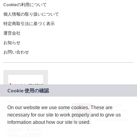
Cookieの利用について
個人情報の取り扱いについて
特定商取引法に基づく表示
運営会社
お知らせ
お問い合わせ
本サービスは、NTT
JASRAC許諾番号：
On our website we use some cookies. These are
ドコモグループの新
9024936001Y45037
規事業創出プログラ
necessary for our site to work properly and to give us
JASRAC許諾番号：
ム「docomo
9024936002Y45040
information about how our site is used.
STARTUP」を通じて
企画され、株式会社
teketにより運営され