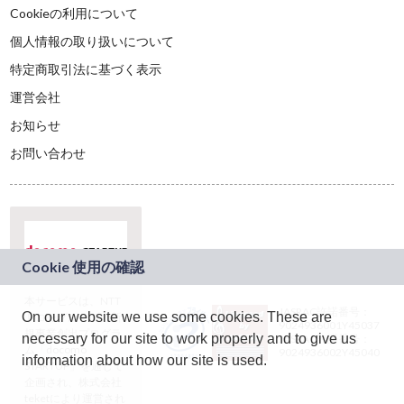
Cookieの利用について
個人情報の取り扱いについて
特定商取引法に基づく表示
運営会社
お知らせ
お問い合わせ
本サービスは、NTT
JASRAC許諾番号：
On our website we use some cookies. These are
ドコモグループの新
9024936001Y45037
規事業創出プログラ
necessary for our site to work properly and to give us
JASRAC許諾番号：
ム「docomo
9024936002Y45040
information about how our site is used.
STARTUP」を通じて
企画され、株式会社
teketにより運営され