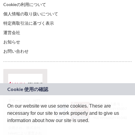
Cookieの利用について
個人情報の取り扱いについて
特定商取引法に基づく表示
運営会社
お知らせ
お問い合わせ
本サービスは、NTT
JASRAC許諾番号：
On our website we use some cookies. These are
ドコモグループの新
9024936001Y45037
規事業創出プログラ
necessary for our site to work properly and to give us
JASRAC許諾番号：
ム「docomo
9024936002Y45040
information about how our site is used.
STARTUP」を通じて
企画され、株式会社
teketにより運営され