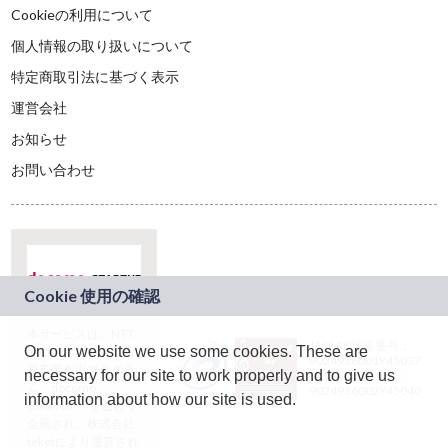
Cookieの利用について
個人情報の取り扱いについて
特定商取引法に基づく表示
運営会社
お知らせ
お問い合わせ
本サービスは、NTT
JASRAC許諾番号：
On our website we use some cookies. These are
ドコモグループの新
9024936001Y45037
規事業創出プログラ
necessary for our site to work properly and to give us
JASRAC許諾番号：
ム「docomo
9024936002Y45040
information about how our site is used.
STARTUP」を通じて
企画され、株式会社
teketにより運営され